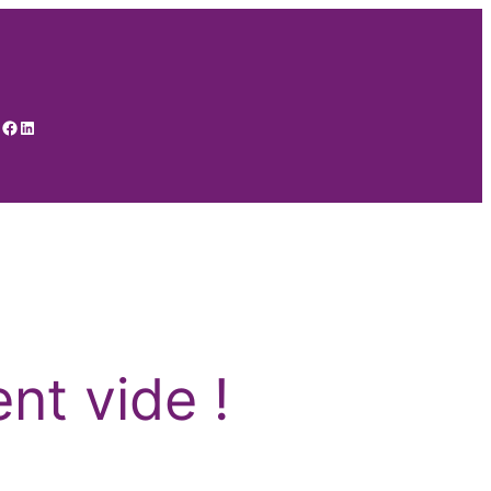
tagram
ikTok
Facebook
LinkedIn
nt vide !