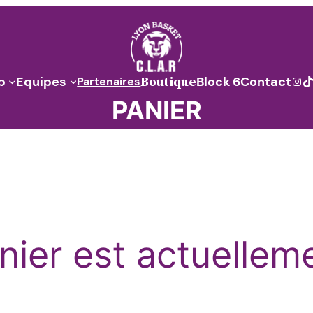
Boutique
Ins
T
b
Equipes
Block 6
Contact
Partenaires
PANIER
nier est actuelleme